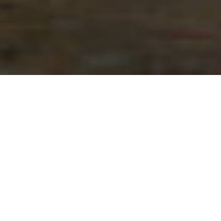
Des finistériens
passionnés de sports de
glisse et à la pointe de
l’évènementiel !
L’équipe derrière les Swell Beach Race Series,
c’est avant tout une addition de parcours et de