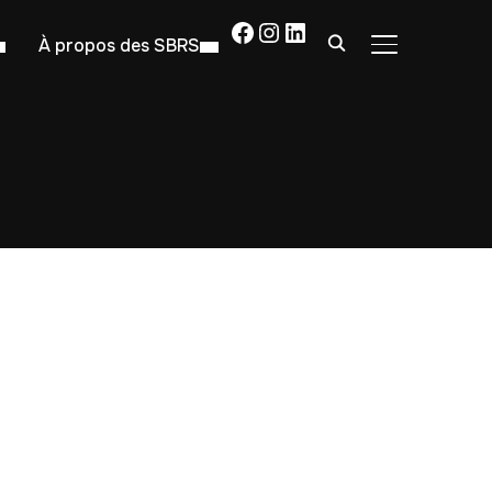
Facebook
Instagram
LinkedIn
À propos des SBRS
PERMUTER LA
rf"