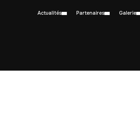
Actualités
Partenaires
Galerie
st Tagged with: "compétition windsu