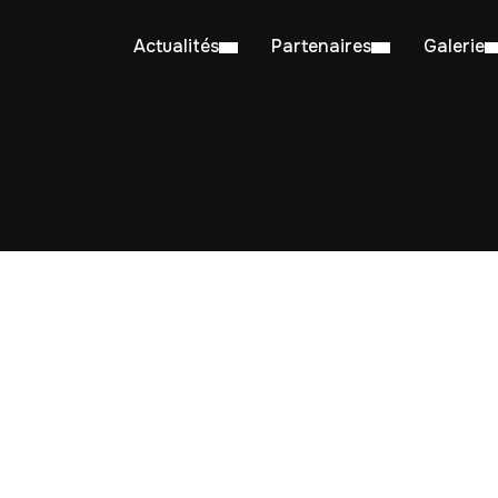
Actualités
Partenaires
Galerie
 Tagged with: "matériel évolutif wind