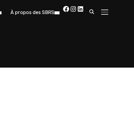
Facebook
Instagram
LinkedIn
À propos des SBRS
PERMUTER LA
surf"